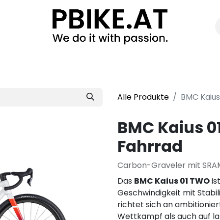
Bike
Bikefitting
Exklusivberatung
Fahrradwerk
Alle Produkte
BMC Kaius
BMC Kaius 0
Fahrrad
Carbon-Graveler mit SRA
Das
BMC Kaius 01 TWO
is
Geschwindigkeit mit Stabil
richtet sich an ambitionie
Wettkampf als auch auf 