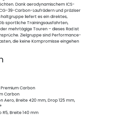
möchten. Dank aerodynamischem ICS-
 CG-39-Carbon-Laufrädern und präziser
tgruppe liefert es ein direktes,
 Ob sportliche Trainingsausfahrten,
der mehrtägige Touren – dieses Rad ist
nsprüche. Zielgruppe sind Performance-
iasten, die keine Kompromisse eingehen
n
1 Premium Carbon
um Carbon
 Aero, Breite 420 mm, Drop 125 mm,
°
o R5, Breite 140 mm