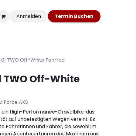
Anmelden
Ter​​​​min​​​​ Bu​​c​​​​he​​​​​​​​n​​​​
statt
Mehr PBIKE
 01 TWO Off-White Fahrrad
1 TWO Off-White
M Force AXS
t ein High-Performance-Gravelbike, das
ität auf unbefestigten Wegen vereint. Es
rte Fahrerinnen und Fahrer, die sowohl im
langen Abenteuertouren das Maximum aus