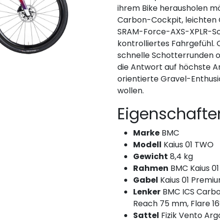
ihrem Bike herausholen 
Carbon-Cockpit, leichten
SRAM-Force-AXS-XPLR-Schal
kontrolliertes Fahrgefühl.
schnelle Schotterrunden o
die Antwort auf höchste A
orientierte Gravel-Enthus
wollen.
Eigenschafte
Marke
BMC
Modell
Kaius 01 TWO
Gewicht
8,4 kg
Rahmen
BMC Kaius 0
Gabel
Kaius 01 Premi
Lenker
BMC ICS Carbon
Reach 75 mm, Flare 16
Sattel
Fizik Vento Arg