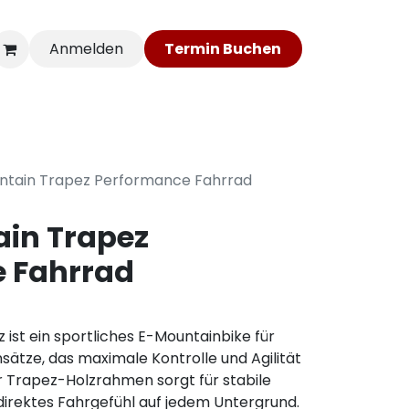
Anmelden
Ter​​​​min​​​​ Bu​​c​​​​he​​​​​​​​n​​​​
statt
Mehr PBIKE
ntain Trapez Performance Fahrrad
ain Trapez
 Fahrrad
ist ein sportliches E-Mountainbike für
nsätze, das maximale Kontrolle und Agilität
r Trapez-Holzrahmen sorgt für stabile
direktes Fahrgefühl auf jedem Untergrund.