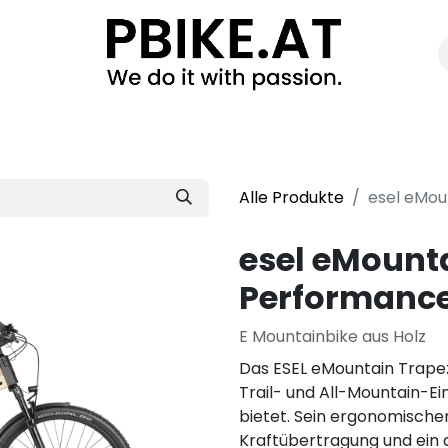
Bike
Bikefitting
Exklusivberatung
Fahrradwerk
Alle Produkte
esel eMou
esel eMount
Performance
E Mountainbike aus Holz
Das ESEL eMountain Trapez 
Trail- und All-Mountain-Ei
bietet. Sein ergonomische
Kraftübertragung und ein 