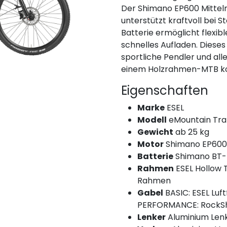
Der Shimano EP600 Mittel
unterstützt kraftvoll bei
Batterie ermöglicht flexi
schnelles Aufladen. Dieses
sportliche Pendler und alle
einem Holzrahmen-MTB k
Eigenschaften
Marke
ESEL
Modell
eMountain Tr
Gewicht
ab 25 kg
Motor
Shimano EP600 
Batterie
Shimano BT-
Rahmen
ESEL Hollow 
Rahmen
Gabel
BASIC: ESEL Luf
PERFORMANCE: RockSh
Lenker
Aluminium Len