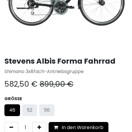
Stevens Albis Forma Fahrrad
Shimano 3x8fach-Antriebsgruppe
582,50
€
899,00
€
GRÖSSE
46
52
56
In den Warenkorb