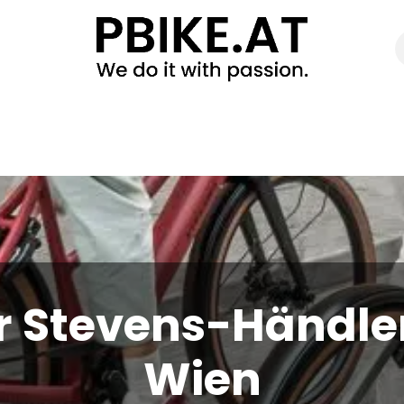
Bike
Bikefitting
Exklusivberatung
Fahrradwerk
r Stevens-Händler
Wien