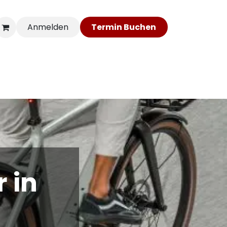
Anmelden
Ter​​​​min​​​​ Bu​​c​​​​he​​​​​​​​n​​​​
statt
Mehr PBIKE
 in